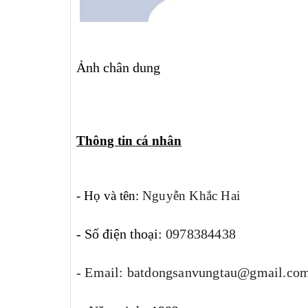
Ảnh chân dung
T
hông tin cá nhân
- Họ và tên:
Nguyễn Khắc Hai
- Số điện thoại:
0978384438
- Email: batdongsanvungtau@gmail.co