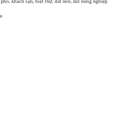
phố, khách sạn, biệt thự, đất nền, đất nông nghiệp
u