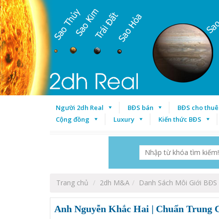
Người 2dh Real
BĐS bán
BĐS cho thuê
Cộng đồng
Luxury
Kiến thức BĐS
Trang chủ
2dh M&A
Danh Sách Môi Giới BĐS
Anh Nguyễn Khắc Hai | Chuẩn Trung C