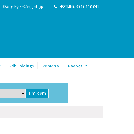
Đăng ký / Đăng nhập
HOTLINE: 0913 113 341
ư
2dhHoldings
2dhM&A
Rao vặt