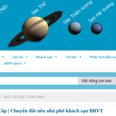
Cao ốc
Khách sạn
Tin tức
Phân tích đầu t
2dhProject
Môi Gới BĐS Thâm Niên
ấp | Chuyên đất nền nhà phố khách sạn BRVT