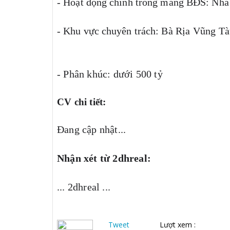
- Hoạt động chính trong mảng BĐS:
Nhà 
- Khu vực chuyên trách:
Bà Rịa Vũng Tà
- Phân khúc: dưới 500 tỷ
CV chi tiết:
Đang cập nhật...
Nhận xét từ 2dhreal:
... 2dhreal ...
Tweet
Lượt xem :