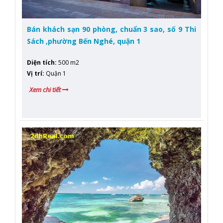
Bán khách sạn 90 phòng, chuẩn 3 sao, số 9 Thi
Sách ,phường Bến Nghé, quận 1
Diện tích
:
500 m2
Vị trí
:
Quận 1
Xem chi tiết