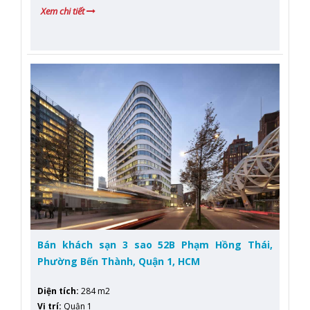
Xem chi tiết
Bán khách sạn 3 sao 52B Phạm Hồng Thái,
Phường Bến Thành, Quận 1, HCM
Diện tích
:
284 m2
Vị trí
:
Quận 1