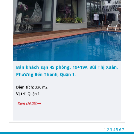
Bán khách sạn 45 phòng, 19+19A Bùi Thị Xuân,
Phường Bến Thành, Quận 1.
Diện tích
:
336 m2
Vị trí
:
Quận 1
Xem chi tiết
1
2
3
4
5
6
7