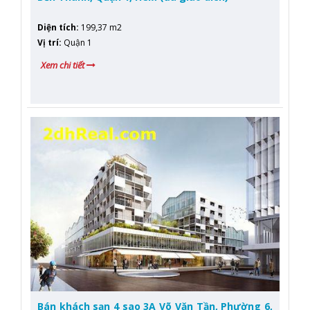
Diện tích
:
199,37 m2
Vị trí
:
Quận 1
Xem chi tiết
Bán khách sạn 4 sao 3A Võ Văn Tần, Phường 6,