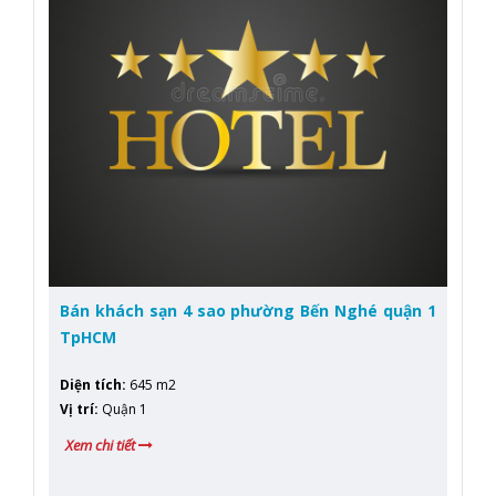
Bán khách sạn 4 sao phường Bến Nghé quận 1
TpHCM
Diện tích
:
645 m2
Vị trí
:
Quận 1
Xem chi tiết