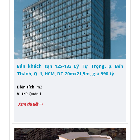
Bán khách sạn 125-133 Lý Tự Trọng, p. Bến
Thành, Q. 1, HCM, DT 20mx21,5m, giá 990 tỷ
Diện tích
:
m2
Vị trí
:
Quận 1
Xem chi tiết