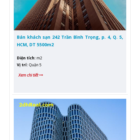
Bán khách sạn 242 Trần Bình Trọng, p. 4, Q. 5,
HCM, DT 5500m2
Diện tích
:
m2
Vị trí
:
Quận 5
Xem chi tiết