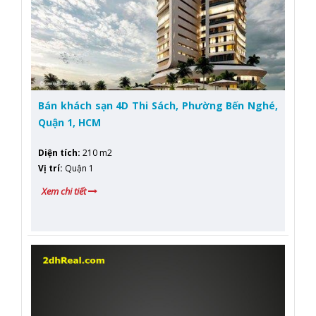
Bán khách sạn 4D Thi Sách, Phường Bến Nghé,
Quận 1, HCM
Diện tích
:
210 m2
Vị trí
:
Quận 1
Xem chi tiết