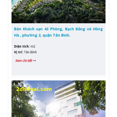
Bán Khách sạn 43 Phòng, Bạch Đằng và Hồng
Hà , phường 2, quận Tân Bình.
Diện tích
:
m2
Vị trí
:
Tân Bình
Xem chi tiết