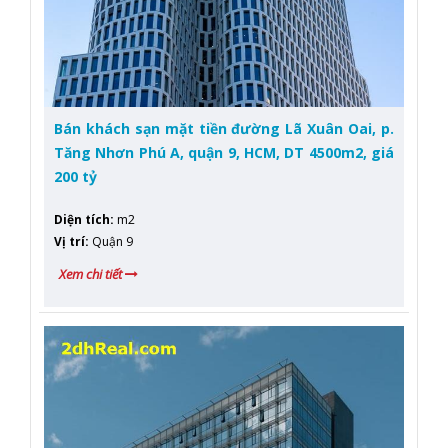
Bán khách sạn mặt tiền đường Lã Xuân Oai, p.
Tăng Nhơn Phú A, quận 9, HCM, DT 4500m2, giá
200 tỷ
Diện tích
:
m2
Vị trí
:
Quận 9
Xem chi tiết