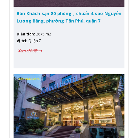
Bán Khách sạn 80 phòng , chuẩn 4 sao Nguyễn
Lương Bằng, phường Tân Phú, quận 7
Diện tích
:
2675 m2
Vị trí
:
Quận 7
Xem chi tiết