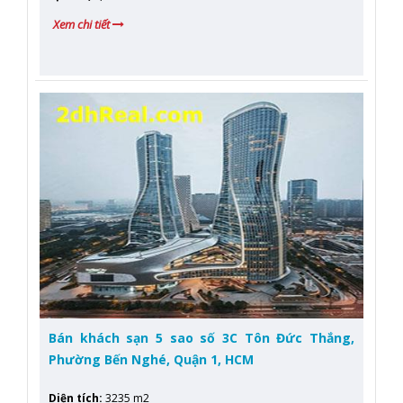
Xem chi tiết
Bán khách sạn 5 sao số 3C Tôn Đức Thắng,
Phường Bến Nghé, Quận 1, HCM
Diện tích
:
3235 m2