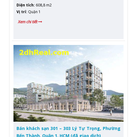
Diện tích
:
608,8 m2
Vị trí
:
Quận 1
Xem chi tiết
Bán khách sạn 301 – 303 Lý Tự Trọng, Phường
Bến Thành, Quận 1, HCM (đã giao dich)