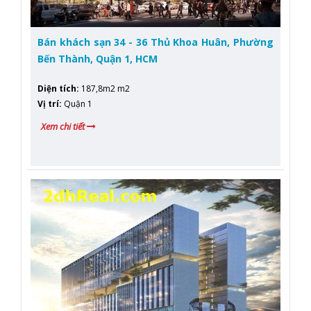
Bán khách sạn 34 - 36 Thủ Khoa Huân, Phường
Bến Thành, Quận 1, HCM
Diện tích
:
187,8m2 m2
Vị trí
:
Quận 1
Xem chi tiết