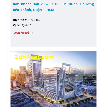
Bán khách sạn 29 – 31 Bùi Thị Xuân, Phường
Bến Thành, Quận 1, HCM
Diện tích
:
139,2 m2
Vị trí
:
Quận 1
Xem chi tiết