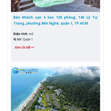
Bán Khách sạn 4 Sao 120 phòng, 140 Lý Tự
Trọng, phường Bến Nghé, quận 1, TP.HCM
Diện tích
:
m2
Vị trí
:
Quận 1
Xem chi tiết