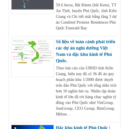
59.6 hecta, Bãi Khem (bãi Kem), TT
An Thới, huyện Phú Quốc, tỉnh Kiên
Giang và Chi tiết mặt bằng tầng 3 dự
án Condotel Premier Residences Phú
Quốc Emerald Bay
Số liệu về toàn cảnh phát triển
các dự án nghỉ dưỡng Việt
Nam và đặc khu kinh tế Phú
Quốc.
Theo báo cáo của UBND tỉnh Kiên
Giang, hiện nay đã có 36 đồ án quy
hoạch phân khu 1/2000 được duyệt
trên đảo Phú Quốc với tổng diện tích
hơn 10 nghìn héc-ta. Nhiều tập đoàn
kinh tế lớn đã rót hàng chục nghìn tỷ
đồng vào Phú Quốc như VinGroup,
SunGroup, CEO Group, BimGroup,
Milton…
Đặc khu kinh tế Phú Quốc |