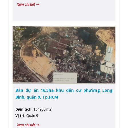
Xem chi tiết
Bán dự án 16,5ha khu dân cư phường Long
Bình, quận 9, Tp.HCM
Diện tích
:
164900 m2
Vị trí
:
Quận 9
Xem chi tiết