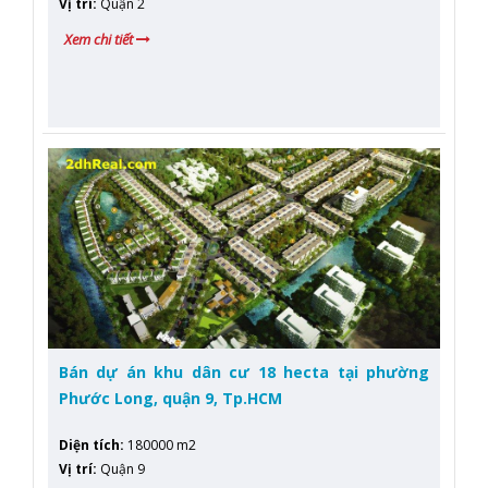
Vị trí
:
Quận 2
Xem chi tiết
Bán dự án khu dân cư 18 hecta tại phường
Phước Long, quận 9, Tp.HCM
Diện tích
:
180000 m2
Vị trí
:
Quận 9