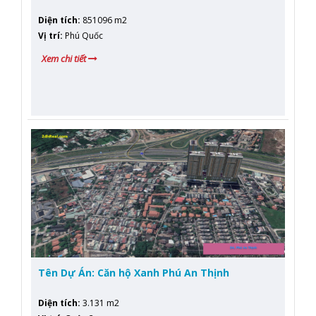
Diện tích
:
851096 m2
Vị trí
:
Phú Quốc
Xem chi tiết
Tên Dự Án: Căn hộ Xanh Phú An Thịnh
Diện tích
:
3.131 m2