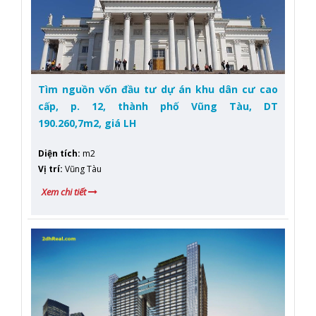
Tìm nguồn vốn đầu tư dự án khu dân cư cao
cấp, p. 12, thành phố Vũng Tàu, DT
190.260,7m2, giá LH
Diện tích
:
m2
Vị trí
:
Vũng Tàu
Xem chi tiết