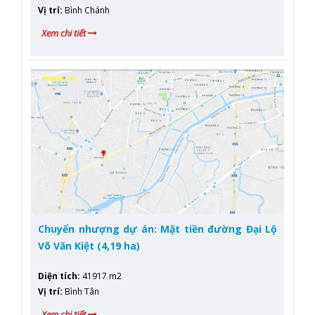
Vị trí
:
Bình Chánh
Xem chi tiết
Chuyển nhượng dự án: Mặt tiền đường Đại Lộ
Võ Văn Kiệt (4,19 ha)
Diện tích
:
41917 m2
Vị trí
:
Bình Tân
Xem chi tiết