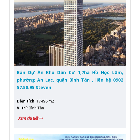
Bán Dự Án Khu Dân Cư 1,7ha Hồ Học Lãm,
phường An Lạc, quận Bình Tân , liên hệ 0902
57.58.95 Steven
Diện tích
:
17496 m2
Vị trí
:
Bình Tân
Xem chi tiết