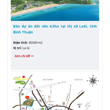
Bán dự án đất nền 6,5ha tại thị xã LaGi, tỉnh
Bình Thuận
Diện tích
:
65000 m2
Vị trí
:
La Gi
Xem chi tiết