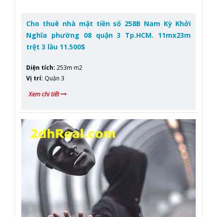
Cho thuê nhà mặt tiền số 258B Nam Kỳ Khởi
Nghĩa phường 08 quận 3 Tp.HCM. 11mx23m
trệt 3 lầu 11.500$
Diện tích
:
253m m2
Vị trí
:
Quận 3
Xem chi tiết