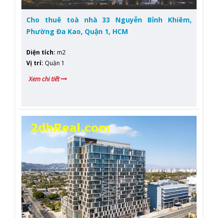
Cho thuê toà nhà 33 Nguyễn Bỉnh Khiêm,
Phường Đa Kao, Quận 1, HCM
Diện tích
:
m2
Vị trí
:
Quận 1
Xem chi tiết