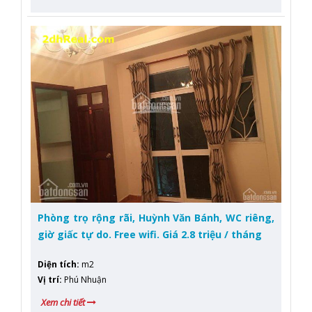
Phòng trọ rộng rãi, Huỳnh Văn Bánh, WC riêng,
giờ giấc tự do. Free wifi. Giá 2.8 triệu / tháng
Diện tích
:
m2
Vị trí
:
Phú Nhuận
Xem chi tiết