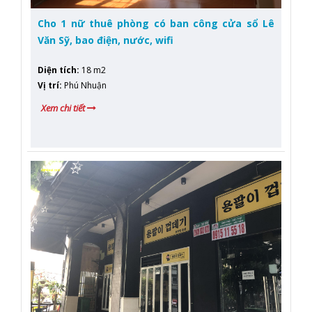
Cho 1 nữ thuê phòng có ban công cửa sổ Lê
Văn Sỹ, bao điện, nước, wifi
Diện tích
:
18 m2
Vị trí
:
Phú Nhuận
Xem chi tiết