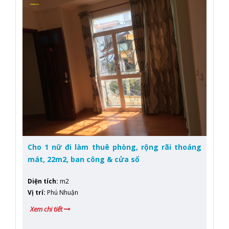
Cho 1 nữ đi làm thuê phòng, rộng rãi thoáng
mát, 22m2, ban công & cửa sổ
Diện tích
:
m2
Vị trí
:
Phú Nhuận
Xem chi tiết