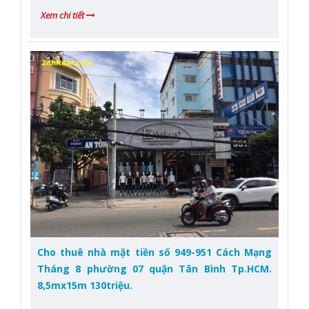
Xem chi tiết
Cho thuê nhà mặt tiền số 949-951 Cách Mạng
Tháng 8 phường 07 quận Tân Bình Tp.HCM.
8,5mx15m 130triệu.