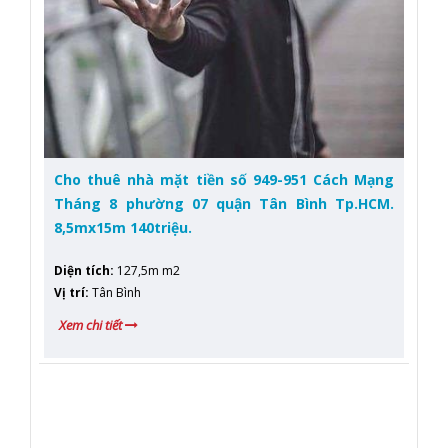
Cho thuê nhà mặt tiền số 949-951 Cách Mạng
Tháng 8 phường 07 quận Tân Bình Tp.HCM.
8,5mx15m 140triệu.
Diện tích
:
127,5m m2
Vị trí
:
Tân Bình
Xem chi tiết