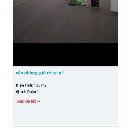
văn phòng giá rẻ tại q1
Diện tích
:
130 m2
Vị trí
:
Quận 1
Xem chi tiết