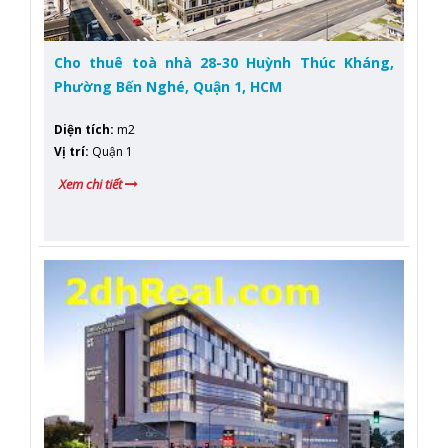
Cho thuê toà nhà 28-30 Huỳnh Thúc Kháng,
Phường Bến Nghé, Quận 1, HCM
Diện tích
:
m2
Vị trí
:
Quận 1
Xem chi tiết