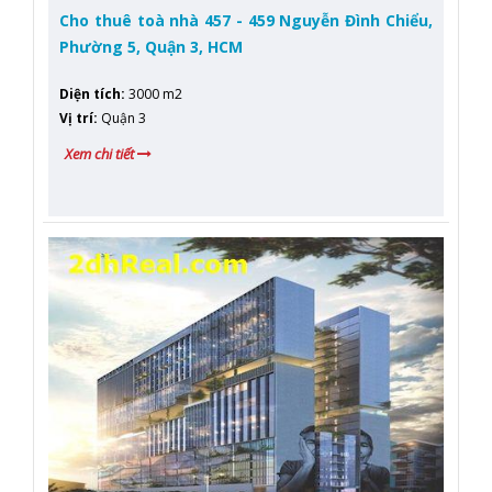
Cho thuê toà nhà 457 - 459 Nguyễn Đình Chiểu,
Phường 5, Quận 3, HCM
Diện tích
:
3000 m2
Vị trí
:
Quận 3
Xem chi tiết