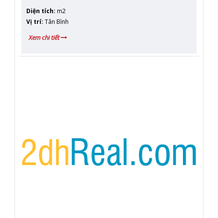
Diện tích
:
m2
Vị trí
:
Tân Bình
Xem chi tiết