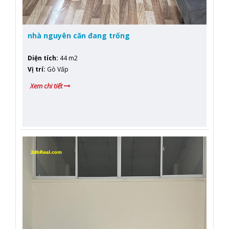
nhà nguyên căn đang trống
Diện tích
:
44 m2
Vị trí
:
Gò Vấp
Xem chi tiết