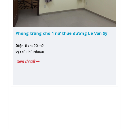
Phòng trống cho 1 nữ thuê đường Lê Văn Sỹ
Diện tích
:
20 m2
Vị trí
:
Phú Nhuận
Xem chi tiết