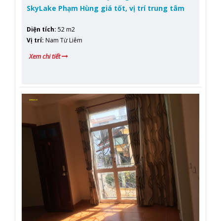
SkyLake Phạm Hùng giá tốt, vị trí trung tâm
Diện tích
:
52 m2
Vị trí
:
Nam Từ Liêm
Xem chi tiết