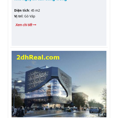
Diện tích
:
45 m2
Vị trí
:
Gò Vấp
Xem chi tiết