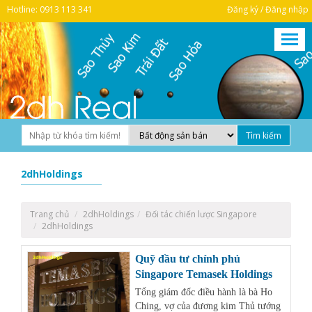
Hotline: 0913 113 341
Đăng ký / Đăng nhập
2dhHoldings
Trang chủ
2dhHoldings
Đối tác chiến lược Singapore
2dhHoldings
Quỹ đầu tư chính phủ
Singapore Temasek Holdings
Tổng giám đốc điều hành là bà Ho
Ching, vợ của đương kim Thủ tướng