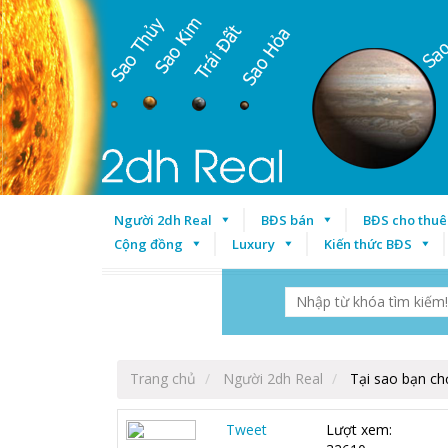
Người 2dh Real
BĐS bán
BĐS cho thuê
Cộng đồng
Luxury
Kiến thức BĐS
Trang chủ
Người 2dh Real
Tại sao bạn ch
Tweet
Lượt xem: