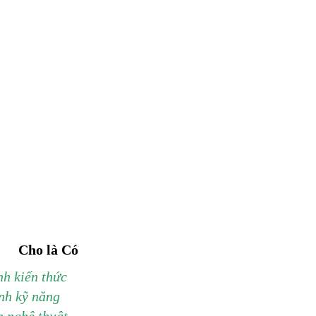
Cho là Có
nh kiến thức
ành kỹ năng
h nghệ thuật