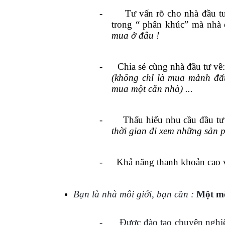
-
Tư vấn rõ cho nhà đầu t
trong “ phân khúc” mà nhà 
mua ở đâu !
-
Chia s
ẻ
cùng nhà đầu tư về
(không chỉ là mua mảnh đấ
mua một căn nhà) ...
-
Thấu hiểu nhu cầu đầu tư
thời gian đi xem những sản
-
Khả năng thanh khoản
c
ao 
Bạn là nhà môi giới, bạn cần :
Một mô
-
Được đào tạo chuyên nghi