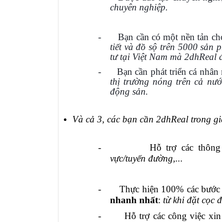
chuyên nghiệp.
-
Bạn cần có một nền tản ch
tiết và đồ sộ trên 5000 sản
tư tại Việt Nam mà 2dhReal 
-
Bạn cần phát triển cá nhân
thị trường nóng trên cả nướ
động sản.
Và cả 3, các bạn cần 2dhReal trong g
-
Hỗ trợ các thông
vực/tuyến
đ
ường,...
-
Thực hiện 100% các bước 
nhanh nhất
:
từ k
h
i đặt cọc 
-
Hỗ trợ các công việc xi