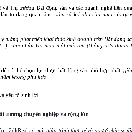
ư về
T
hị trường Bất động sản và các ngành nghề liên qu
đầu tư đang quan tâm :
làm rõ lại nhu cầu mua cái gì 
:
ý tưởng phát triển khai thác kinh doanh trên Bất động s
t
...), cảm nhận khi mua một mái ấm (không đơn thuần 
 để có thể chọn lọc được bất động sản phù hợp nhất:
gi
 phẩm không phù hợp.
và yếu tố sinh lời
i trường chuyên nghiệp và rộng lớn
ệp : 2dhReal
có một giáo trình thực tế và người chia sẽ đ