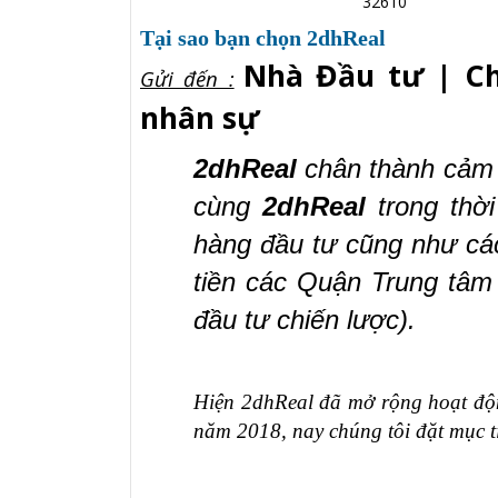
32610
Tại sao bạn chọn 2dhReal
Nhà Đầu tư | Chủ
Gửi đến :
nhân sự
2dhReal
chân thành cảm 
cùng
2dhReal
trong thờ
hàng đầu tư cũng như cá
tiền các Quận
T
rung tâm
đầu tư chiến lược)
.
Hiện 2dhReal đã mở rộng hoạt độ
năm 2018, nay chúng tôi đặt mục t