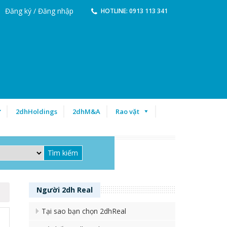
Đăng ký / Đăng nhập
HOTLINE: 0913 113 341
ư
2dhHoldings
2dhM&A
Rao vặt
Người
2dh Real
Tại sao bạn chọn 2dhReal