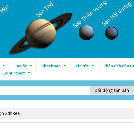
Cao ốc
Khách sạn
Tin tức
Phân tích đầu t
2dhProject
ọn 2dhReal