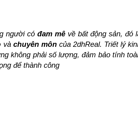
ng người có
đ
am mê
về bất động sản, đó l
o
và
chuyên môn
của 2dhReal. Triết lý kin
ợng không phải số lượng, đảm bảo tính toà
trọng để thành công