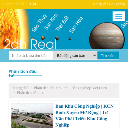
Hotline: 0913 113 341
Đăng ký / Đăng nhập
Phân tích đầu
tư
Trang chủ
Phân tích đầu tư
Khu công nghiệp Việt Nam
Phân tích đầu tư
Bán Khu Công Nghiệp | KCN
Bình Xuyên Mở Rộng | Tư
Vấn Phát Triển Khu Công
Nghiệp