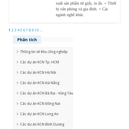
xuất sản phẩm từ giấy, in ấn. + Thiết
bị văn phòng và gia đình. + Các
ngành nghề khác.
1
2
3
4
5
6
7
8
9
10
...
Phân
tích
Thông tin về khu công nghiêp
Các dự án KCN Tp. HCM
Các dự án KCN Hà Nội
Các dự án KCN Đà Nẵng
Các dự án KCN Bà Rịa - Vũng Tàu
Các dự án KCN Đồng Nai
Các dự án KCN Long An
Các dự án KCN Bình Dương