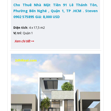
Cho Thuê Nhà Mặt Tiền 91 Lê Thánh Tôn,
Phường Bến Nghé , Quận 1, TP .HCM . Steven
0902 575895 Giá: 8,000 USD
Diện tích
:
4 x 17,5 m2
Vị trí
:
Quận 1
Xem chi tiết