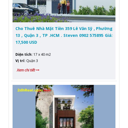
Cho Thuê Nhà Mặt Tiền 359 Lê Văn Sỹ , Phường
13 , Quận 3 , TP .HCM . Steven 0902 575895 Giá:
17,500 USD
Diện tích
:
17 x 40 m2
Vị trí
:
Quận 3
Xem chi tiết