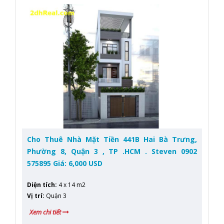
Cho Thuê Nhà Mặt Tiền 441B Hai Bà Trưng,
Phường 8, Quận 3 , TP .HCM . Steven 0902
575895 Giá: 6,000 USD
Diện tích
:
4 x 14 m2
Vị trí
:
Quận 3
Xem chi tiết