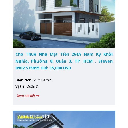
Cho Thuê Nhà Mặt Tiền 264A Nam Kỳ Khởi
Nghĩa, Phường 8, Quận 3, TP .HCM . Steven
0902 575895 Giá: 35,000 USD
Diện tích
:
25 x 18 m2
Vị trí
:
Quận 3
Xem chi tiết