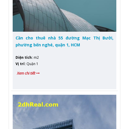
Cần cho thuê nhà 55 đường Mạc Thị Bưởi,
phường bến nghé, quận 1, HCM
Diện tích
:
m2
Vị trí
:
Quận 1
Xem chi tiết