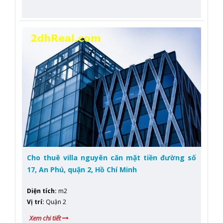
Cho thuê villa nguyên căn mặt tiền đường số
17, An Phú, quận 2, Hồ Chí Minh
Diện tích
:
m2
Vị trí
:
Quận 2
Xem chi tiết