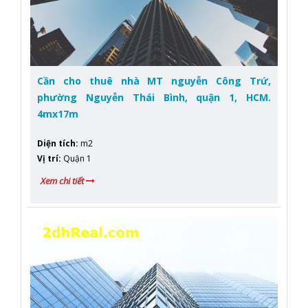
Cần cho thuê nhà MT nguyễn Công Trứ,
phường Nguyễn Thái Bình, quận 1, HCM.
4mx17m
Diện tích
:
m2
Vị trí
:
Quận 1
Xem chi tiết