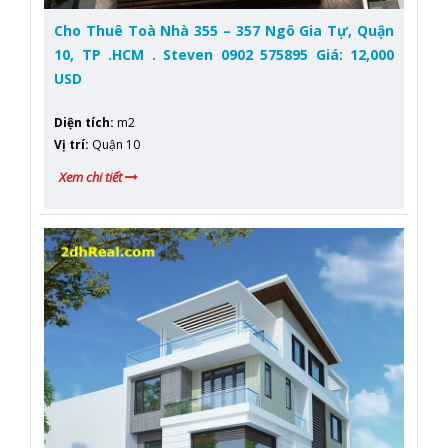
Cho Thuê Toà Nhà 355 – 357 Ngô Gia Tự, Quận
10, TP .HCM . Steven 0902 575895 Giá: 12,000
USD
Diện tích
:
m2
Vị trí
:
Quận 10
Xem chi tiết