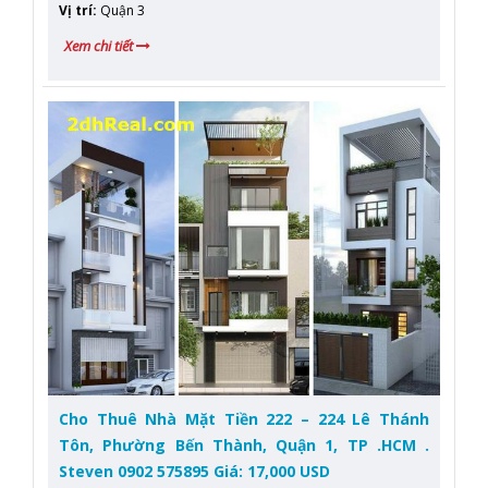
Vị trí
:
Quận 3
Xem chi tiết
Cho Thuê Nhà Mặt Tiền 222 – 224 Lê Thánh
Tôn, Phường Bến Thành, Quận 1, TP .HCM .
Steven 0902 575895 Giá: 17,000 USD