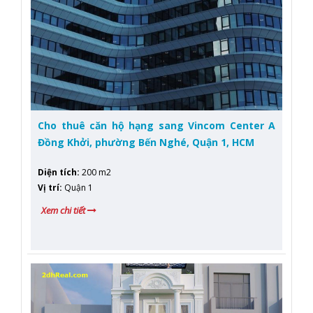
Cho thuê căn hộ hạng sang Vincom Center A
Đồng Khởi, phường Bến Nghé, Quận 1, HCM
Diện tích
:
200 m2
Vị trí
:
Quận 1
Xem chi tiết