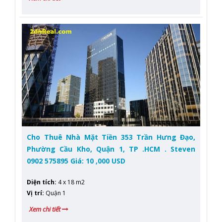
Cho Thuê Nhà Mặt Tiền 353 Trần Hưng Đạo,
Phường Cầu Kho, Quận 1, TP .HCM . Steven
0902 575895 Giá: 10 ,000 USD
Diện tích
:
4 x 18 m2
Vị trí
:
Quận 1
Xem chi tiết