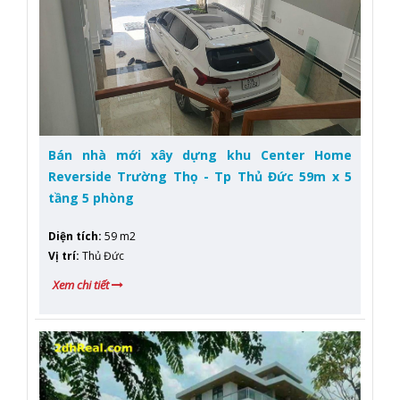
Bán nhà mới xây dựng khu Center Home
Reverside Trường Thọ - Tp Thủ Đức 59m x 5
tầng 5 phòng
Diện tích
:
59 m2
Vị trí
:
Thủ Đức
Xem chi tiết