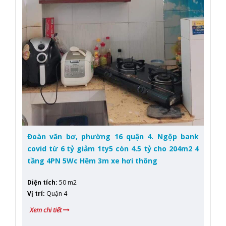
Đoàn văn bơ, phường 16 quận 4. Ngộp bank
covid từ 6 tỷ giảm 1ty5 còn 4.5 tỷ cho 204m2 4
tầng 4PN 5Wc Hẽm 3m xe hơi thông
Diện tích
:
50 m2
Vị trí
:
Quận 4
Xem chi tiết