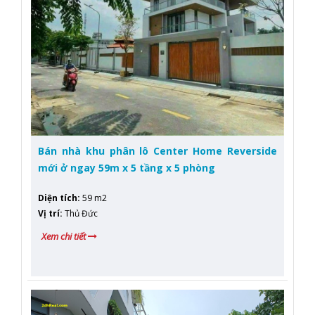
Bán nhà khu phân lô Center Home Reverside
mới ở ngay 59m x 5 tầng x 5 phòng
Diện tích
:
59 m2
Vị trí
:
Thủ Đức
Xem chi tiết