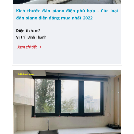
Kích thước đàn piano điện phù hợp - Các loại
đàn piano điện đáng mua nhất 2022
Diện tích
:
m2
Vị trí
:
Bình Thạnh
Xem chi tiết