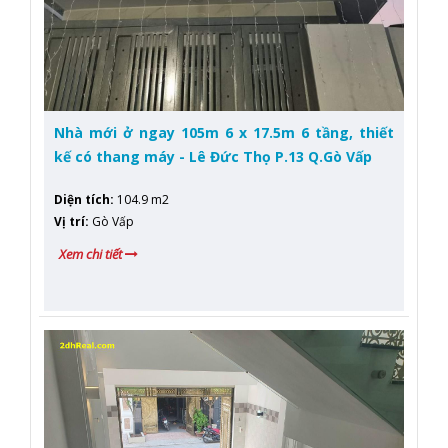
Nhà mới ở ngay 105m 6 x 17.5m 6 tầng, thiết
kế có thang máy - Lê Đức Thọ P.13 Q.Gò Vấp
Diện tích
:
104.9 m2
Vị trí
:
Gò Vấp
Xem chi tiết