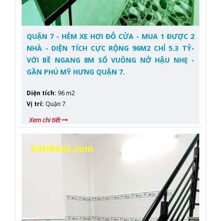
QUẬN 7 - HẺM XE HƠI ĐỖ CỬA - MUA 1 ĐƯỢC 2
NHÀ - DIỆN TÍCH CỰC RỘNG 96M2 CHỈ 5.3 TỶ-
VỚI BỀ NGANG 8M SỔ VUÔNG NỞ HẬU NHẸ -
GẦN PHÚ MỸ HƯNG QUẬN 7.
Diện tích
:
96 m2
Vị trí
:
Quận 7
Xem chi tiết