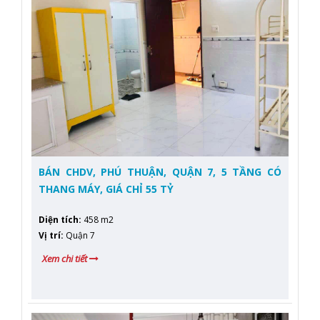
BÁN CHDV, PHÚ THUẬN, QUẬN 7, 5 TẦNG CÓ
THANG MÁY, GIÁ CHỈ 55 TỶ
Diện tích
:
458 m2
Vị trí
:
Quận 7
Xem chi tiết