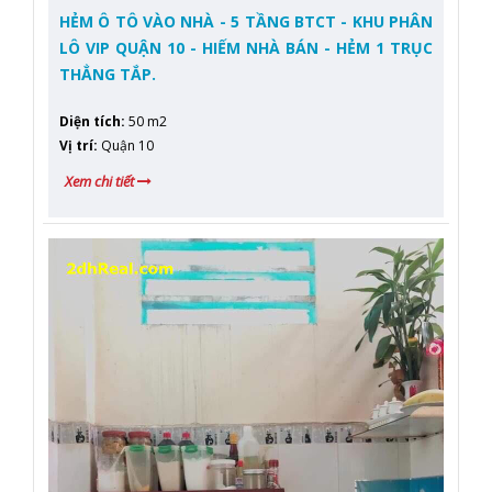
HẺM Ô TÔ VÀO NHÀ - 5 TẦNG BTCT - KHU PHÂN
LÔ VIP QUẬN 10 - HIẾM NHÀ BÁN - HẺM 1 TRỤC
THẲNG TẮP.
Diện tích
:
50 m2
Vị trí
:
Quận 10
Xem chi tiết