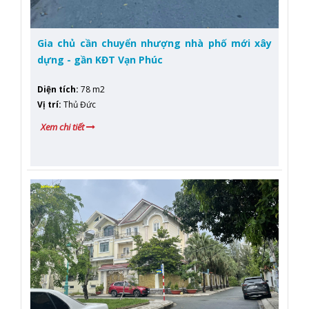
Gia chủ cần chuyển nhượng nhà phố mới xây
dựng - gần KĐT Vạn Phúc
Diện tích
:
78 m2
Vị trí
:
Thủ Đức
Xem chi tiết