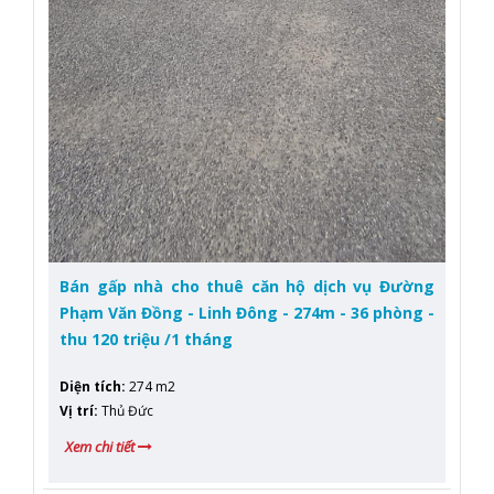
Bán gấp nhà cho thuê căn hộ dịch vụ Đường
Phạm Văn Đồng - Linh Đông - 274m - 36 phòng -
thu 120 triệu /1 tháng
Diện tích
:
274 m2
Vị trí
:
Thủ Đức
Xem chi tiết