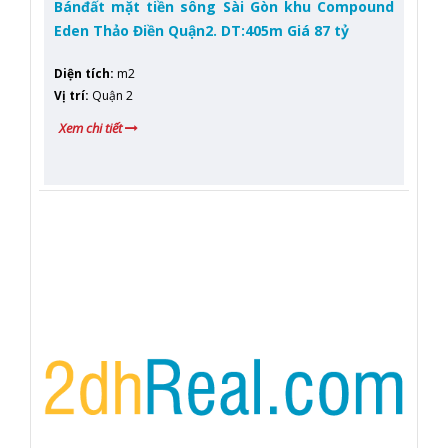
Bánđất mặt tiền sông Sài Gòn khu Compound
Eden Thảo Điền Quận2. DT:405m Giá 87 tỷ
Diện tích
:
m2
Vị trí
:
Quận 2
Xem chi tiết