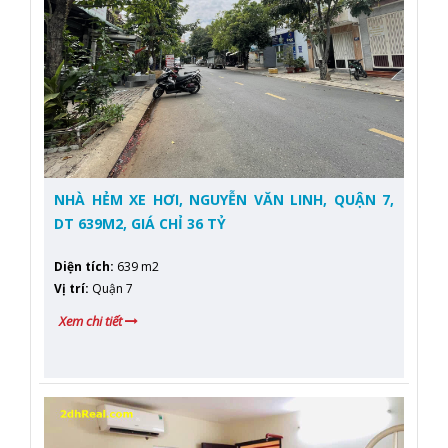
NHÀ HẺM XE HƠI, NGUYỄN VĂN LINH, QUẬN 7,
DT 639M2, GIÁ CHỈ 36 TỶ
Diện tích
:
639 m2
Vị trí
:
Quận 7
Xem chi tiết