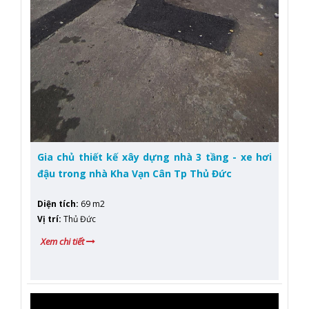
Gia chủ thiết kế xây dựng nhà 3 tầng - xe hơi
đậu trong nhà Kha Vạn Cân Tp Thủ Đức
Diện tích
:
69 m2
Vị trí
:
Thủ Đức
Xem chi tiết