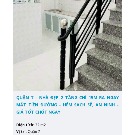
QUẬN 7 - NHÀ ĐẸP 2 TẦNG CHỈ 15M RA NGAY
MẶT TIỀN ĐƯỜNG - HẺM SẠCH SẼ, AN NINH -
GIÁ TỐT CHỐT NGAY
Diện tích
:
32 m2
Vị trí
:
Quận 7