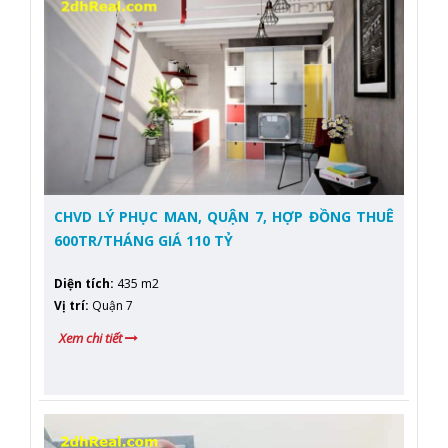
CHVD LÝ PHỤC MAN, QUẬN 7, HỢP ĐỒNG THUÊ
600TR/THÁNG GIÁ 110 TỶ
Diện tích
:
435 m2
Vị trí
:
Quận 7
Xem chi tiết