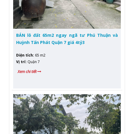
BÁN lô đất 65m2 ngay ngã tư Phú Thuận và
Huỳnh Tấn Phát Quận 7 giá 4tỷ3
Diện tích
:
65 m2
Vị trí
:
Quận 7
Xem chi tiết