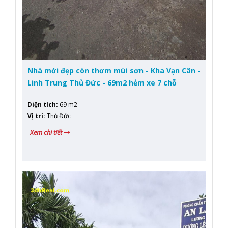
Nhà mới đẹp còn thơm mùi sơn - Kha Vạn Cân -
Linh Trung Thủ Đức - 69m2 hẻm xe 7 chỗ
Diện tích
:
69 m2
Vị trí
:
Thủ Đức
Xem chi tiết