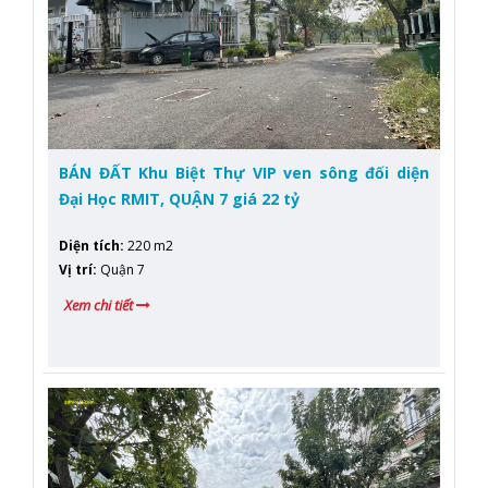
BÁN ĐẤT Khu Biệt Thự VIP ven sông đối diện
Đại Học RMIT, QUẬN 7 giá 22 tỷ
Diện tích
:
220 m2
Vị trí
:
Quận 7
Xem chi tiết