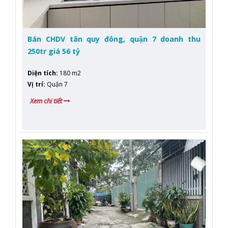
Bán CHDV tân quy đông, quận 7 doanh thu
250tr giá 56 tỷ
Diện tích
:
180 m2
Vị trí
:
Quận 7
Xem chi tiết