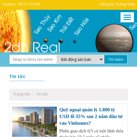
Hotline: 0913 113 341
Đăng ký / Đăng nhập
Tin tức
Trang chủ
Tin tức
Quỹ ngoại quản lý 1.800 tỷ
USD lỗ 35% sau 2 năm đầu tư
vào Vinhomes?
Phiên giao dịch 6/5 có một lệnh thỏa