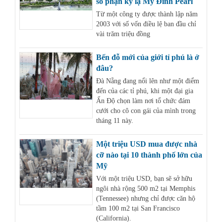
số phận kỳ lạ Mỹ Đình Pearl
Từ một công ty được thành lập năm
2003 với số vốn điều lệ ban đầu chỉ
vài trăm triệu đồng
Bến đỗ mới của giới tỉ phú là ở
đâu?
Đà Nẵng đang nổi lên như một điểm
đến của các tỉ phú, khi một đại gia
Ấn Độ chọn làm nơi tổ chức đám
cưới cho cô con gái của mình trong
tháng 11 này.
Một triệu USD mua được nhà
cỡ nào tại 10 thành phố lớn của
Mỹ
Với một triệu USD, bạn sẽ sở hữu
ngôi nhà rộng 500 m2 tại Memphis
(Tennessee) nhưng chỉ được căn hộ
tầm 100 m2 tại San Francisco
(California).