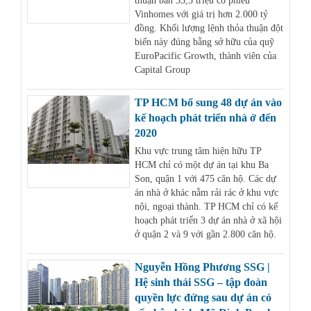
thuận bán 33,5 triệu cổ phiếu
Vinhomes với giá trị hơn 2.000 tỷ
đồng. Khối lượng lệnh thỏa thuận đột
biến này đúng bằng sở hữu của quỹ
EuroPacific Growth, thành viên của
Capital Group
TP HCM bổ sung 48 dự án vào
kế hoạch phát triển nhà ở đến
2020
Khu vực trung tâm hiện hữu TP
HCM chỉ có một dự án tại khu Ba
Son, quận 1 với 475 căn hộ. Các dự
án nhà ở khác nằm rải rác ở khu vực
nội, ngoại thành. TP HCM chỉ có kế
hoạch phát triển 3 dự án nhà ở xã hội
ở quận 2 và 9 với gần 2.800 căn hộ.
Nguyễn Hồng Phương SSG |
Hệ sinh thái SSG – tập đoàn
quyền lực đứng sau dự án có