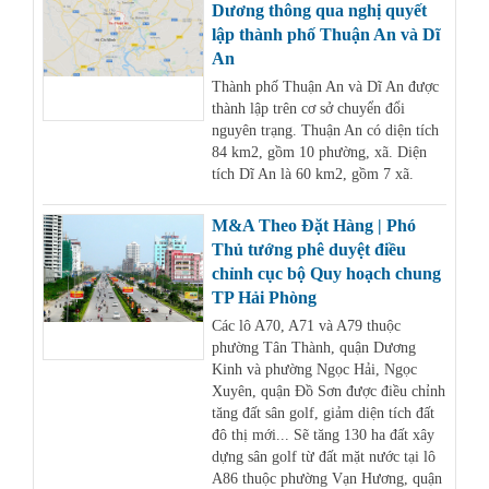
Dương thông qua nghị quyết
lập thành phố Thuận An và Dĩ
An
Thành phố Thuận An và Dĩ An được
thành lập trên cơ sở chuyển đổi
nguyên trạng. Thuận An có diện tích
84 km2, gồm 10 phường, xã. Diện
tích Dĩ An là 60 km2, gồm 7 xã.
M&A Theo Đặt Hàng | Phó
Thủ tướng phê duyệt điều
chỉnh cục bộ Quy hoạch chung
TP Hải Phòng
Các lô A70, A71 và A79 thuộc
phường Tân Thành, quận Dương
Kinh và phường Ngọc Hải, Ngọc
Xuyên, quận Đồ Sơn được điều chỉnh
tăng đất sân golf, giảm diện tích đất
đô thị mới... Sẽ tăng 130 ha đất xây
dựng sân golf từ đất mặt nước tại lô
A86 thuộc phường Vạn Hương, quận