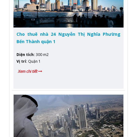
Cho thuê nhà 24 Nguyễn Thị Nghĩa Phường
Bến Thành quận 1
Diện tích
:
300 m2
Vị trí
:
Quận 1
Xem chi tiết