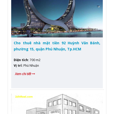
Cho thuê nhà mặt tiền 92 Huỳnh Văn Bánh,
phường 15, quận Phú Nhuận, Tp.HCM
Diện tích
:
700 m2
Vị trí
:
Phú Nhuận
Xem chi tiết