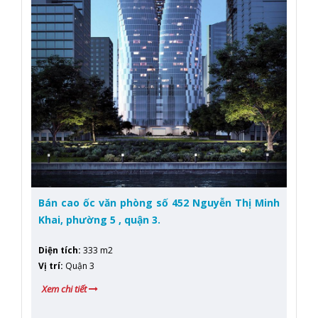
Bán cao ốc văn phòng số 452 Nguyễn Thị Minh
Khai, phường 5 , quận 3.
Diện tích
:
333 m2
Vị trí
:
Quận 3
Xem chi tiết