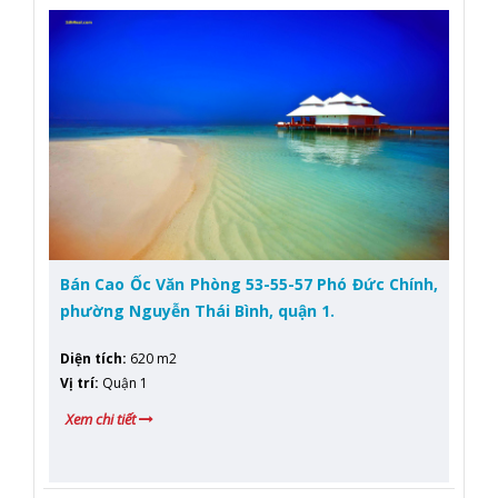
Bán Cao Ốc Văn Phòng 53-55-57 Phó Đức Chính,
phường Nguyễn Thái Bình, quận 1.
Diện tích
:
620 m2
Vị trí
:
Quận 1
Xem chi tiết