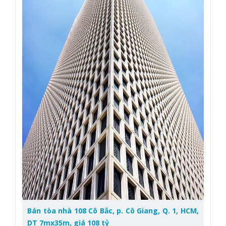
Bán tòa nhà 108 Cô Bắc, p. Cô Giang, Q. 1, HCM,
DT 7mx35m, giá 108 tỷ