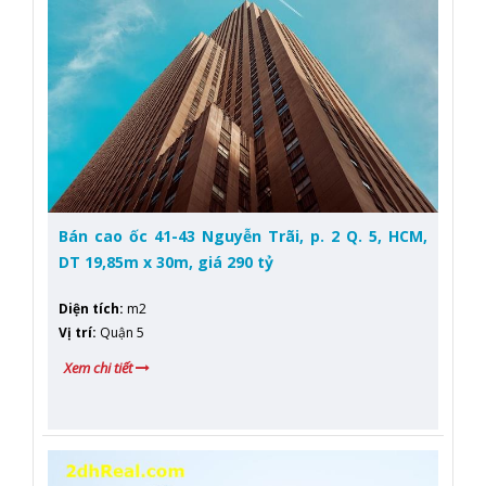
Bán cao ốc 41-43 Nguyễn Trãi, p. 2 Q. 5, HCM,
DT 19,85m x 30m, giá 290 tỷ
Diện tích
:
m2
Vị trí
:
Quận 5
Xem chi tiết