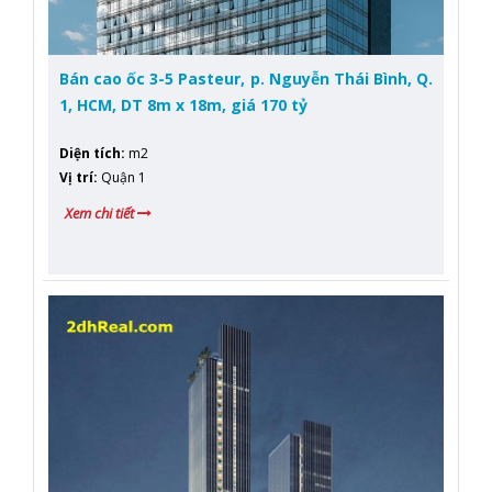
Bán cao ốc 3-5 Pasteur, p. Nguyễn Thái Bình, Q.
1, HCM, DT 8m x 18m, giá 170 tỷ
Diện tích
:
m2
Vị trí
:
Quận 1
Xem chi tiết