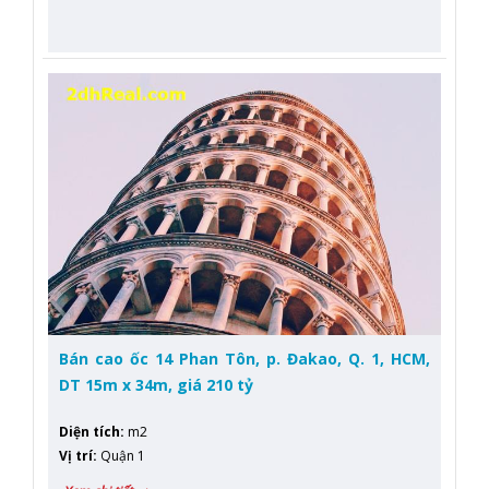
Bán cao ốc 14 Phan Tôn, p. Đakao, Q. 1, HCM,
DT 15m x 34m, giá 210 tỷ
Diện tích
:
m2
Vị trí
:
Quận 1