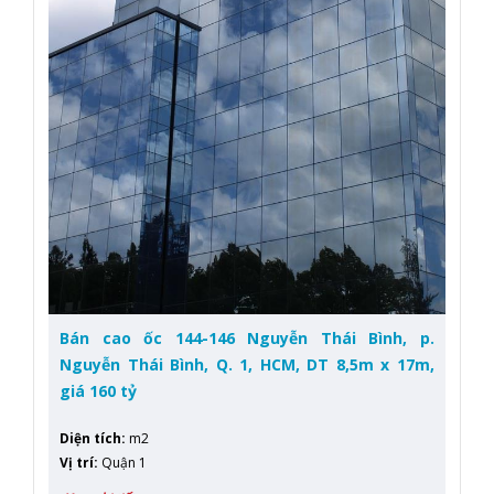
Bán cao ốc 144-146 Nguyễn Thái Bình, p.
Nguyễn Thái Bình, Q. 1, HCM, DT 8,5m x 17m,
giá 160 tỷ
Diện tích
:
m2
Vị trí
:
Quận 1