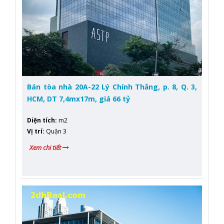
Bán tòa nhà 20A-22 Lý Chính Thắng, p. 8, Q. 3,
HCM, DT 7,4mx17m, giá 66 tỷ
Diện tích
:
m2
Vị trí
:
Quận 3
Xem chi tiết