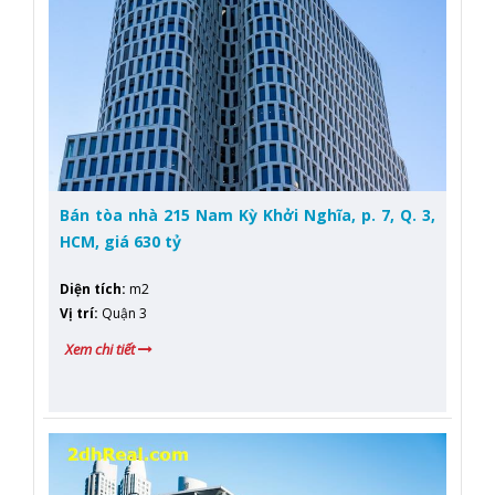
Bán tòa nhà 215 Nam Kỳ Khởi Nghĩa, p. 7, Q. 3,
HCM, giá 630 tỷ
Diện tích
:
m2
Vị trí
:
Quận 3
Xem chi tiết