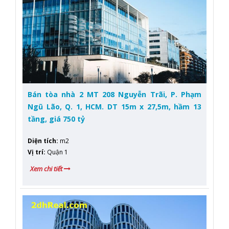
Bán tòa nhà 2 MT 208 Nguyễn Trãi, P. Phạm
Ngũ Lão, Q. 1, HCM. DT 15m x 27,5m, hầm 13
tầng, giá 750 tỷ
Diện tích
:
m2
Vị trí
:
Quận 1
Xem chi tiết