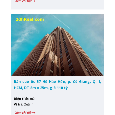
Xem chi tiết
Bán cao ốc 57 Hồ Hảo Hớn, p. Cô Giang, Q. 1,
HCM, DT 8m x 25m, giá 110 tỷ
Diện tích
:
m2
Vị trí
:
Quận 1
Xem chi tiết