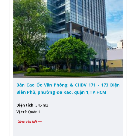
Bán Cao Ốc Văn Phòng & CHDV 171 - 173 Điện
Biên Phủ, phường Đa Kao, quận 1,TP.HCM
Diện tích
:
345 m2
Vị trí
:
Quận 1
Xem chi tiết