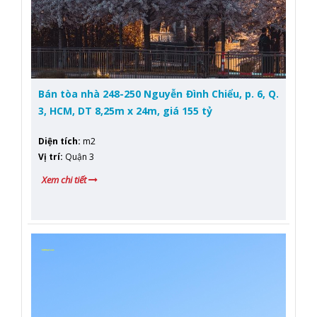
Bán tòa nhà 248-250 Nguyễn Đình Chiểu, p. 6, Q.
3, HCM, DT 8,25m x 24m, giá 155 tỷ
Diện tích
:
m2
Vị trí
:
Quận 3
Xem chi tiết