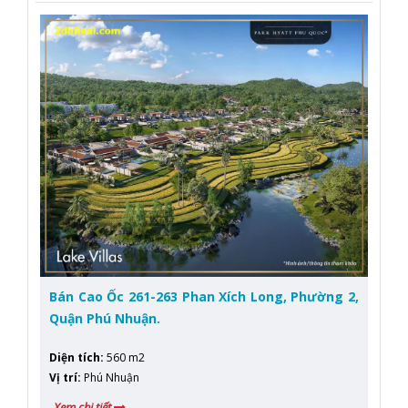
Bán Cao Ốc 261-263 Phan Xích Long, Phường 2,
Quận Phú Nhuận.
Diện tích
:
560 m2
Vị trí
:
Phú Nhuận
Xem chi tiết