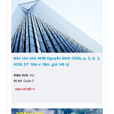
Bán tòa nhà 459B Nguyễn Đình Chiểu, p. 5, Q. 3,
HCM, DT 10m x 18m, giá 145 tỷ
Diện tích
:
m2
Vị trí
:
Quận 3
Xem chi tiết