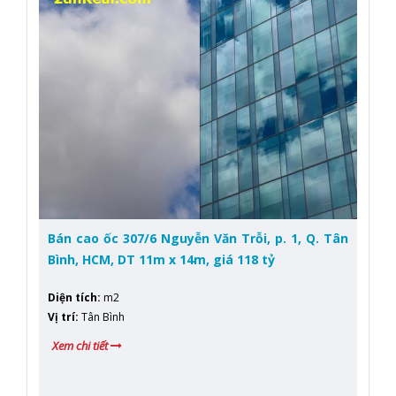
Bán cao ốc 307/6 Nguyễn Văn Trỗi, p. 1, Q. Tân
Bình, HCM, DT 11m x 14m, giá 118 tỷ
Diện tích
:
m2
Vị trí
:
Tân Bình
Xem chi tiết