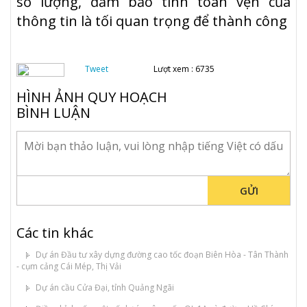
s
ố
l
ượ
ng,
đả
m b
ả
o tính toàn v
ẹ
n c
ủ
a
thông tin là t
ố
i quan tr
ọ
ng
để
thành công
Tweet
Lượt xem : 6735
HÌNH ẢNH QUY HOẠCH
BÌNH LUẬN
GỬI
Các tin khác
Dự án Đầu tư xây dựng đường cao tốc đoạn Biên Hòa - Tân Thành
- cụm cảng Cái Mép, Thị Vải
Dự án cầu Cửa Đại, tỉnh Quảng Ngãi