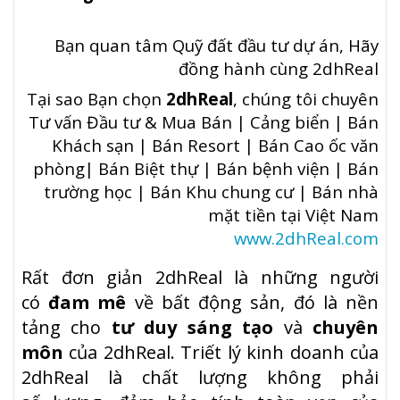
Bạn quan tâm Quỹ đất đầu tư dự án, Hãy
đồng hành cùng 2dhReal
Tại sao Bạn chọn
2dhReal
, chúng tôi chuyên
Tư vấn Đầu tư & Mua Bán | Cảng biển | Bán
Khách sạn | Bán Resort | Bán Cao ốc văn
phòng| Bán Biệt thự | Bán bệnh viện | Bán
trường học | Bán Khu chung cư | Bán nhà
mặt tiền tại Việt Nam
www.2dhReal.com
R
ấ
t
đơ
n gi
ả
n 2dhReal là nh
ữ
ng ng
ườ
i
có
đ
am mê
v
ề
b
ấ
t
độ
ng s
ả
n,
đ
ó là n
ề
n
t
ả
ng cho
t
ư
duy
sáng t
ạ
o
và
chuyên
môn
c
ủ
a 2dhReal. Tri
ế
t lý kinh doanh c
ủ
a
2dhReal là ch
ấ
t l
ượ
ng không ph
ả
i