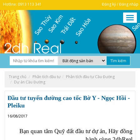
Hotline: 0913 113 341
Đăng ký / Đăng nhập
Trang chủ
Phân tích đầu tư
Phân tích đầu tư Cầu Đường
Dự án Cầu Đường
Đầu tư tuyến đường cao tốc Bờ Y - Ngọc Hồi -
Pleiku
16/08/2017
Bạn quan tâm Quỹ đất đầu tư dự án, Hãy đồng
hành cùng 2dhReal