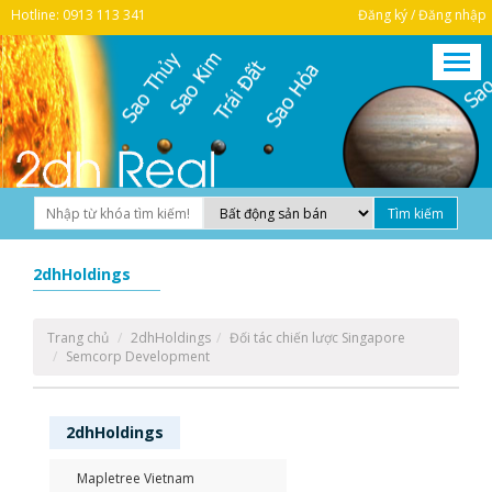
Hotline: 0913 113 341
Đăng ký / Đăng nhập
2dhHoldings
Trang chủ
2dhHoldings
Đối tác chiến lược Singapore
Semcorp Development
2dhHoldings
Mapletree Vietnam