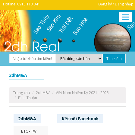
Hotline: 0913 113 341
Đăng ký / Đăng nhập
2dhM&A
Trang chủ
2dhM&A
Việt Nam Nhiệm Kỳ 2021 - 2025
Bình Thuận
2dhM&A
Kết nối
Facebook
BTC - TW