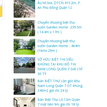
Âu hồ bơi, DTCN 415.2m, P.
An Phú Đông Quận 12
Chuyển nhượng biệt thự
vườn Garden Home -239.5m
( 14.4m x 17m )
Chuyển nhượng biệt thự
vườn Garden Home - 464m
(16mx 29m )
SỞ HỮU BIỆT THỊ SIÊU
KHỦNG TẠI KHU ĐÔ THỊ
NAM LONG QUẬN 7 GIÁ CHỈ
30 TỶ
Bán BIỆT THỰ căn góc khu
Nam Long Quận 7 DT khủng
240m2 giá chỉ 24 tỷ
Bán Biệt Thự Lộ 12m Quận
7 mặt tiền 9m giá chỉ 18 tỷ