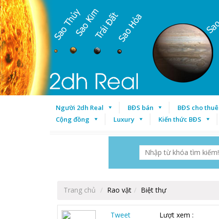
Người 2dh Real
BĐS bán
BĐS cho thuê
Cộng đồng
Luxury
Kiến thức BĐS
Trang chủ
Rao vặt
Biệt thự
Tweet
Lượt xem :