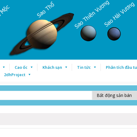
Cao ốc
Khách sạn
Tin tức
Phân tích đầu t
2dhProject