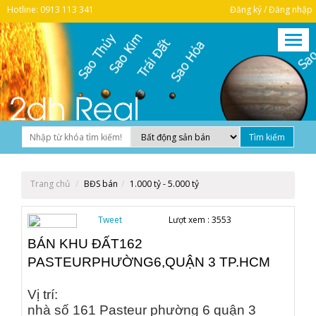
Hotline: 0913 113 341
Đăng ký / Đăng nhập
Trang chủ
BĐS bán
1.000 tỷ - 5.000 tỷ
Tweet
Lượt xem :
3553
BÁN
KHU ĐẤT162
PASTEUR
PHƯỜNG
6,QUẬN 3 TP.HCM
Vị trí:
nhà số 161 Pasteur phường 6 quận 3