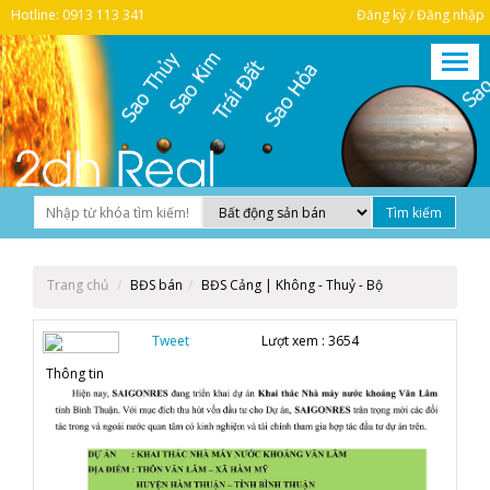
Hotline: 0913 113 341
Đăng ký / Đăng nhập
Trang chủ
BĐS bán
BĐS Cảng | Không - Thuỷ - Bộ
Tweet
Lượt xem :
3654
Thông tin