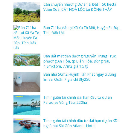
Cần chuyển nhượng Dự án & Đất | 50 hecta
Vườn Xoài CÁT HOÀ LỘC tại ĐỒNG THÁP
Bán 711ha đất tại Xã Ya Tờ Mốt, Huyện Ea Súp,
Tỉnh Đắk Lắk
Bán đất mặt tiền đường Nguyễn Trung Trực,
phường An Hòa, tp Biên Hòa, Đồng Nai,
4,8mx16m, 77m2 giá 1,5 tỷ
Bán nhà 50m2 Huỳnh Tấn Phát ngay trường
Emasi Quận 7 giá chỉ 3tỷ250
Tìm nguồn tài chính dài hạn đầu tư dự án
Paradise Vũng Tàu, 220ha
Tìm nguồn tài chính đầu tư dài hạn dự án KDL
nghỉ mát Sài Gòn Atlantic Hotel