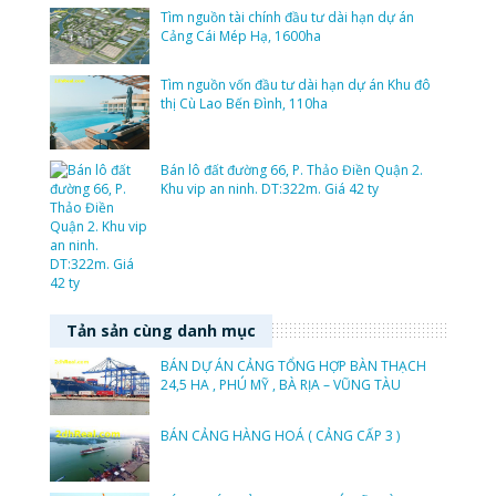
Tìm nguồn tài chính đầu tư dài hạn dự án
Cảng Cái Mép Hạ, 1600ha
Tìm nguồn vốn đầu tư dài hạn dự án Khu đô
thị Cù Lao Bến Đình, 110ha
Bán lô đất đường 66, P. Thảo Điền Quận 2.
Khu vip an ninh. DT:322m. Giá 42 ty
Tản sản cùng danh mục
BÁN DỰ ÁN CẢNG TỔNG HỢP BÀN THẠCH
24,5 HA , PHÚ MỸ , BÀ RỊA – VŨNG TÀU
BÁN CẢNG HÀNG HOÁ ( CẢNG CẤP 3 )