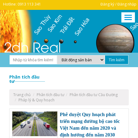
Hotline: 0913 113 341
Đăng ký / Đăng nhập
Phân tích đầu
tư
Trang chủ
Phân tích đầu tư
Phân tích đầu tư Cầu Đường
Pháp lý & Quy hoạch
Phê duyệt Quy hoạch phát
triển mạng đường bộ cao tốc
Việt Nam đến năm 2020 và
định hướng đến năm 2030