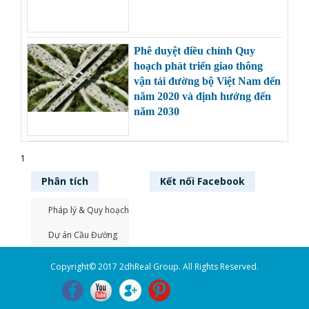
Phê duyệt điều chỉnh Quy
hoạch phát triển giao thông
vận tải đường bộ Việt Nam đến
năm 2020 và định hướng đến
năm 2030
1
Phân
tích
Kết nối
Facebook
Pháp lý & Quy hoạch
Dự án Cầu Đường
Copyright© 2017 2dhReal Group. All Rights Reserved.