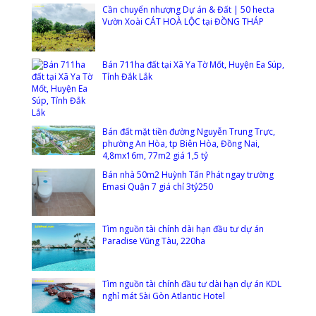
Cần chuyển nhượng Dự án & Đất | 50 hecta
Vườn Xoài CÁT HOÀ LỘC tại ĐỒNG THÁP
Bán 711ha đất tại Xã Ya Tờ Mốt, Huyện Ea Súp,
Tỉnh Đắk Lắk
Bán đất mặt tiền đường Nguyễn Trung Trực,
phường An Hòa, tp Biên Hòa, Đồng Nai,
4,8mx16m, 77m2 giá 1,5 tỷ
Bán nhà 50m2 Huỳnh Tấn Phát ngay trường
Emasi Quận 7 giá chỉ 3tỷ250
Tìm nguồn tài chính dài hạn đầu tư dự án
Paradise Vũng Tàu, 220ha
Tìm nguồn tài chính đầu tư dài hạn dự án KDL
nghỉ mát Sài Gòn Atlantic Hotel