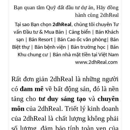
Bạn quan tâm Quỹ đất đầu tư dự án, Hãy đồng
hành cùng 2dhReal
Tại sao Bạn chọn
2dhReal
, chúng tôi chuyên Tư
vấn Đầu tư & Mua Bán | Cảng biển | Bán Khách
sạn | Bán Resort | Bán Cao ốc văn phòng| Bán
Biệt thự | Bán bệnh viện | Bán trường học | Bán
Khu chung cư | Bán nhà mặt tiền tại Việt Nam
www.2dhReal.com
R
ấ
t
đơ
n gi
ả
n 2dhReal là nh
ữ
ng ng
ườ
i
có
đ
am mê
v
ề
b
ấ
t
độ
ng s
ả
n,
đ
ó là n
ề
n
t
ả
ng cho
t
ư
duy
sáng t
ạ
o
và
chuyên
môn
c
ủ
a 2dhReal. Tri
ế
t lý kinh doanh
c
ủ
a 2dhReal là ch
ấ
t l
ượ
ng không ph
ả
i
s
ố
l
ượ
ng,
đả
m b
ả
o tính toàn v
ẹ
n c
ủ
a