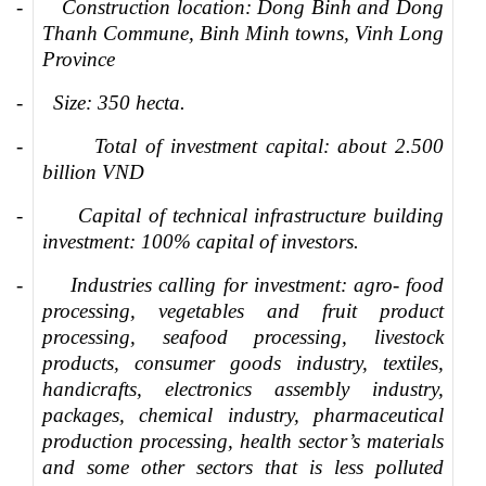
-
Construction location: Dong Binh and Dong
Thanh Commune, Binh Minh towns, Vinh Long
Province
-
Size: 350 hecta.
-
Total of investment capital: about 2.500
billion VND
-
Capital of technical infrastructure building
investment: 100% capital of investors.
-
Industries calling for investment: agro- food
processing, vegetables and fruit product
processing, seafood processing, livestock
products, consumer goods industry, textiles,
handicrafts, electronics assembly industry,
packages, chemical industry, pharmaceutical
production processing, health sector’s materials
and some other sectors that is less polluted