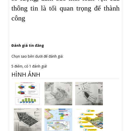
thông tin là t
ố
i quan tr
ọ
ng
để
thành
công
Đánh giá tin đăng
Chọn sao bên dưới để đánh giá:
5 điểm, có 1 đánh giá!
HÌNH ẢNH