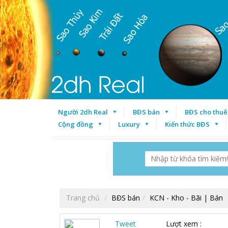
Người 2dh Real
BĐS bán
BĐS cho thuê
Cộng đồng
Luxury
Kiến thức BĐS
Trang chủ
BĐS bán
KCN - Kho - Bãi | Bán
Tweet
Lượt xem :