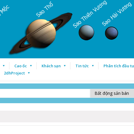
Cao ốc
Khách sạn
Tin tức
Phân tích đầu t
2dhProject