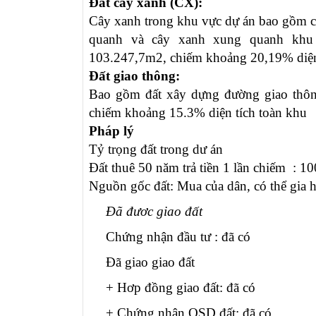
Đất cây xanh (CX):
Cây xanh trong khu vực dự án bao gồm c
quanh và cây xanh xung quanh khu đ
103.247,7m2, chiếm khoảng 20,19% diện
Đất giao thông:
Bao gồm đất xây dựng đường giao thông
chiếm khoảng 15.3% diện tích toàn khu
Pháp lý
Tỷ trọng đất trong dư án
Đất thuê 50 năm trả tiền 1 lần chiếm :
10
Nguồn gốc đất: Mua của dân, có thể gia 
Đã đươc giao đất
Chứng nhận đầu tư :
đã có
Đã giao giao đất
+ Hơp đồng giao đất:
đã có
+ Chứng nhận QSD đất:
đã có