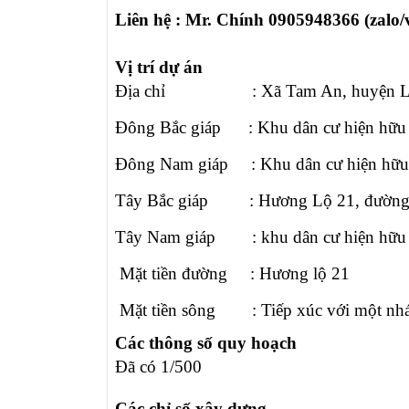
Liên hệ : Mr.
Chính 0905948366 (zalo/v
V
ị trí dự án
Địa chỉ :
Xã Tam An, huyện L
Đông Bắc
giáp : Khu dân cư hiện hữu
Đông Nam
giáp :
Khu dân cư hiện hữu
Tây Bắc
giáp :
Hương Lộ 21, đường 
Tây Nam
giáp :
khu dân cư hiện hữu
Mặt tiền đường :
Hương lộ 21
Mặt tiền sông :
Tiếp xúc với một n
Các thông số quy hoạch
Đã có 1/500
Các chỉ số xây dựng