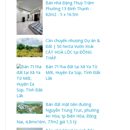
Bán nhà Đặng Thuỳ Trâm
Phường 13 Bình Thạnh -
82m2 - 5 x 16.5m
Cần chuyển nhượng Dự án &
Đất | 50 hecta Vườn Xoài
CÁT HOÀ LỘC tại ĐỒNG
THÁP
Bán 711ha đất tại Xã Ya Tờ
Mốt, Huyện Ea Súp, Tỉnh Đắk
Lắk
Bán đất mặt tiền đường
Nguyễn Trung Trực, phường
An Hòa, tp Biên Hòa, Đồng
Nai, 4,8mx16m, 77m2 giá 1,5 tỷ