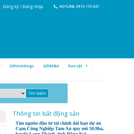
Đăng ký / Đăng nhập
HOTLINE: 0913 113 341
ư
2dhHoldings
2dhM&A
Rao vặt
Thông tin bất động sản
Tìm nguồn đầu tư tài chính dài hạn dự án
Cụm Công Nghiệp Tam An quy mô 50,9ha,
huyện Long Thành, tỉnh Đồng Nai