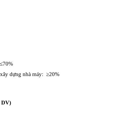
: ≤70%
ất xây dựng nhà máy: ≥20%
– DV)